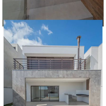
FICHA TÉCNICA
Reserva da Ermida
Jundiaí – São Paulo
Área total construída: 195.95 m²
2020
Equipe: Paula Soriano / Fernando Pagotto