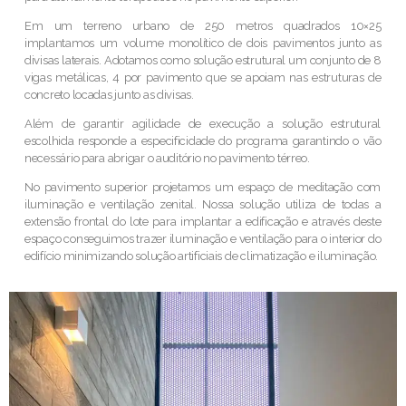
Em um terreno urbano de 250 metros quadrados 10×25
implantamos um volume monolítico de dois pavimentos junto as
divisas laterais. Adotamos como solução estrutural um conjunto de 8
vigas metálicas, 4 por pavimento que se apoiam nas estruturas de
concreto locadas junto as divisas.
Além de garantir agilidade de execução a solução estrutural
escolhida responde a especificidade do programa garantindo o vão
necessário para abrigar o auditório no pavimento térreo.
No pavimento superior projetamos um espaço de meditação com
iluminação e ventilação zenital. Nossa solução utiliza de todas a
extensão frontal do lote para implantar a edificação e através deste
espaço conseguimos trazer iluminação e ventilação para o interior do
edifício minimizando solução artificiais de climatização e iluminação.