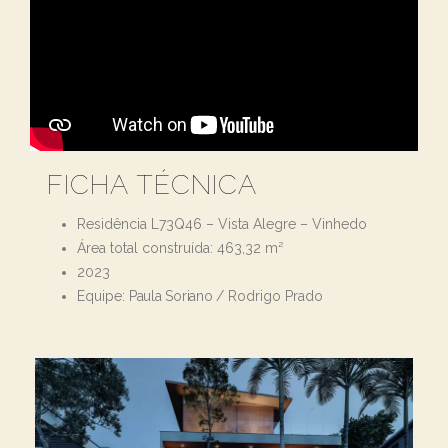
FICHA TÉCNICA
Residência L73Q46 – Vista Alegre – Vinhedo
Área total construída: 463,32
m²
2023
Equipe:
Paula Soriano
/ Rodrigo Prado