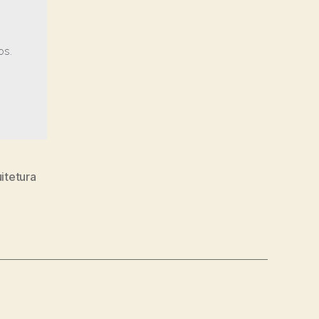
os.
itetura