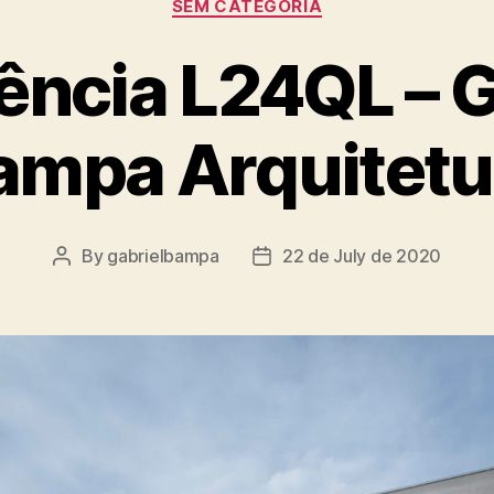
SEM CATEGORIA
ência L24QL – G
ampa Arquitetu
By
gabrielbampa
22 de July de 2020