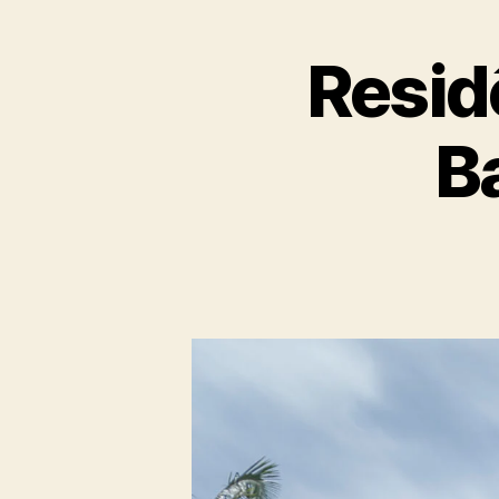
Resid
B