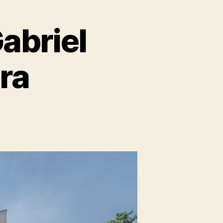
abriel
ra