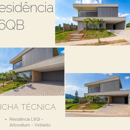
esidência
6QB
ICHA TÉCNICA
Residência L6QI –
Arboretum – Vinhedo