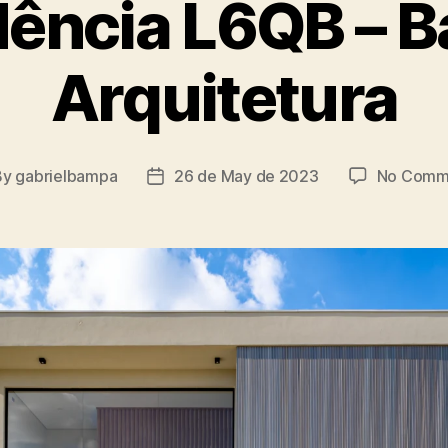
dência L6QB – 
Arquitetura
By
gabrielbampa
26 de May de 2023
No Comm