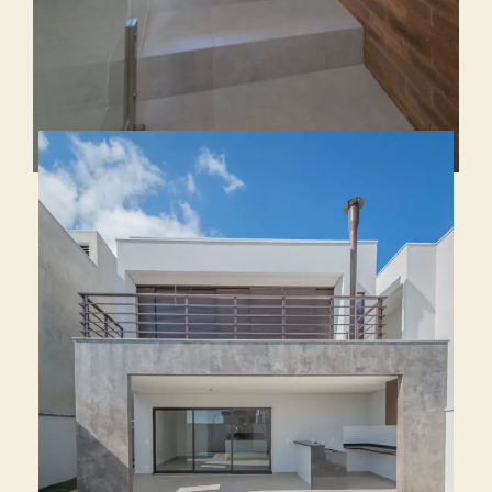
FICHA TÉCNICA
Reserva da Ermida
Jundiaí – São Paulo
Área total construída: 195.95 m²
2020
Equipe: Paula Soriano / Fernando Pagotto